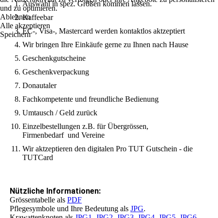
Auswahl in spez. Größen kommen lassen.
und zu optimieren.
Ablehnen
Kaffeebar
Alle akzeptieren
EC-, Visa-, Mastercard werden kontaktlos aktzeptiert
Speichern
Wir bringen Ihre Einkäufe gerne zu Ihnen nach Hause
Geschenkgutscheine
Geschenkverpackung
Donautaler
Fachkompetente und freundliche Bedienung
Umtausch / Geld zurück
Einzelbestellungen z.B. für Übergrössen,
Firmenbedarf und Vereine
Wir aktzeptieren den digitalen Pro TUT Gutschein - die
TUTCard
Nützliche Informationen:
Grössentabelle als
PDF
Pflegesymbole und Ihre Bedeutung als
JPG
.
Krawattenknoten als
JPG1
,
JPG2
,
JPG3
,
JPG4
,
JPG5
,
JPG6