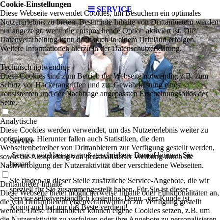
Cookie-Einstellungen
SERVICE
Diese Webseite verwendet Cookies, um Besuchern ein optimales
Nutzererlebnis zu bieten. Bestimmte Inhalte von Drittanbietern werden
nur angezeigt, wenn die entsprechende Option aktiviert ist. Die
Datenverarbeitung kann dann auch in einem Drittland erfolgen.
Weitere Informationen hierzu in der Datenschutzerklärung.
Technisch notwendige
Diese Cookies sind zum Betrieb der Webseite notwendig, z.B. zum
Schutz vor Hackerangriffen und zur Gewährleistung eines
konsistenten und der Nachfrage angepassten Erscheinungsbilds der
Seite.
Analytische
Diese Cookies werden verwendet, um das Nutzererlebnis weiter zu
optimieren. Hierunter fallen auch Statistiken, die dem
Service
Webseitenbetreiber von Drittanbietern zur Verfügung gestellt werden,
Service wird bei uns groß geschrieben. Darauf können Sie
sowie die Ausspielung von personalisierter Werbung durch die
bauen!
Nachverfolgung der Nutzeraktivität über verschiedene Webseiten.
Sie finden an dieser Stelle zusätzliche Service-Angebote, die wir
Drittanbieter-Inhalte
speziell für Sie zusammengestellt haben. Für Sie ist dieser
Diese Webseite bietet möglicherweise Inhalte oder Funktionalitäten an,
Service selbstverständlich kostenlos. Denn - der Kunde ist
die von Drittanbietern eigenverantwortlich zur Verfügung gestellt
König und hat nur das Beste verdient!
werden. Diese Drittanbieter können eigene Cookies setzen, z.B. um
die Nutzeraktivität zu verfolgen oder ihre Angebote zu personalisieren